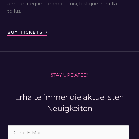
aenean neque commodo nisi, tristique et nulla
tellus.
BUY TICKETS
STAY UPDATED!
Erhalte immer die aktuellsten
Neuigkeiten
D
e