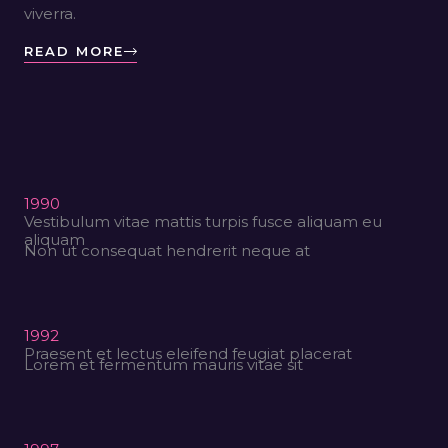
viverra.
READ MORE
1990
Vestibulum vitae mattis turpis fusce aliquam eu
aliquam
Non ut consequat hendrerit neque at
1992
Praesent et lectus eleifend feugiat placerat
Lorem et fermentum mauris vitae sit