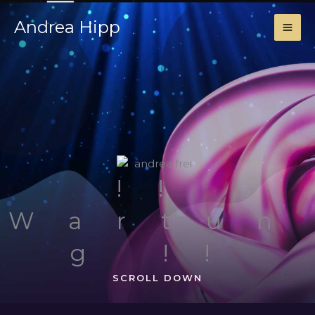
Zum
Andrea Hipp
Inhalt
springen
!!
Wartun
g !!
SCROLL DOWN