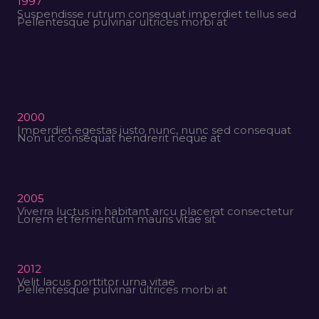
1997
Suspendisse rutrum consequat imperdiet tellus sed
Pellentesque pulvinar ultrices morbi at
2000
Imperdiet egestas justo nunc, nunc sed consequat
Non ut consequat hendrerit neque at
2005
Viverra luctus in habitant arcu placerat consectetur
Lorem et fermentum mauris vitae sit
2012
Velit lacus porttitor urna vitae
Pellentesque pulvinar ultrices morbi at