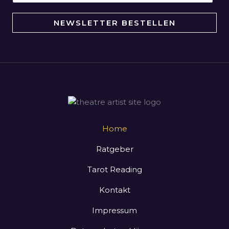
i
n
NEWSLETTER BESTELLEN
e
E
-
M
a
i
l
*
Home
Ratgeber
Tarot Reading
Kontakt
Impressum